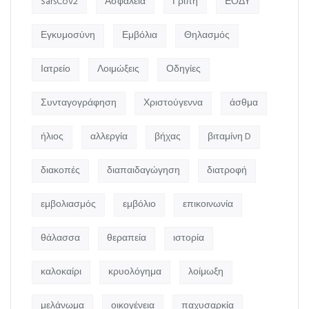
SarsCov2
Ασφάλεια
Γρίπη
ΕΟΔΥ
Εγκυμοσύνη
Εμβόλια
Θηλασμός
Ιατρείο
Λοιμώξεις
Οδηγίες
Συνταγογράφηση
Χριστούγεννα
άσθμα
ήλιος
αλλεργία
βήχας
βιταμίνη D
διακοπές
διαπαιδαγώγηση
διατροφή
εμβολιασμός
εμβόλιο
επικοινωνία
θάλασσα
θεραπεία
ιστορία
καλοκαίρι
κρυολόγημα
λοίμωξη
μελάνωμα
οικογένεια
παχυσαρκία