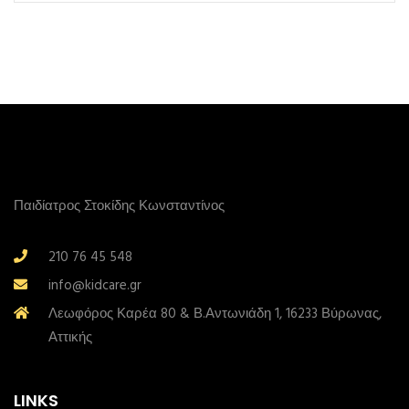
Παιδίατρος Στοκίδης Κωνσταντίνος
210 76 45 548
info@kidcare.gr
Λεωφόρος Καρέα 80 & Β.Αντωνιάδη 1, 16233 Βύρωνας,
Αττικής
LINKS