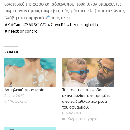
εσωτερικό της χώρο και αδρανοποιεί τους τυχόν υπάρχοντες
μικροοργανισμούς (μικρόβια, ιούς, μύκητες κλπ) προκαλώντας
βλάβη στο πυρηνικό
τους υλικό.
#KidCare
#SARSCoV2
#Covid19
#becomingbetter
#infectioncontrol
Related
Αντιηλιακή προστασία
Το 99% της υπεριώδους
5 June 2022
ακτινοβολίας ️ απορροφάται
In "Ασφάλεια"
από τα διαθλαστικά μέσα
του οφθαλμού.…
8 May 2020
In "Χωρίς κατηγορία"