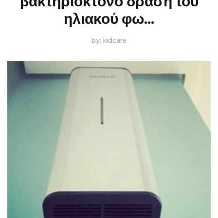
βακτηριοκτόνο δράση του
ηλιακού φω…
by:
kidcare