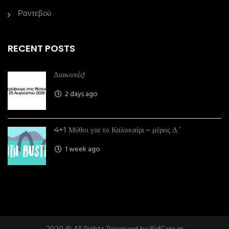
Ραντεβού
RECENT POSTS
Διακοπές!
2 days ago
4+1 Μύθοι για το Καλοκαίρι – μέρος Δ´
1 week ago