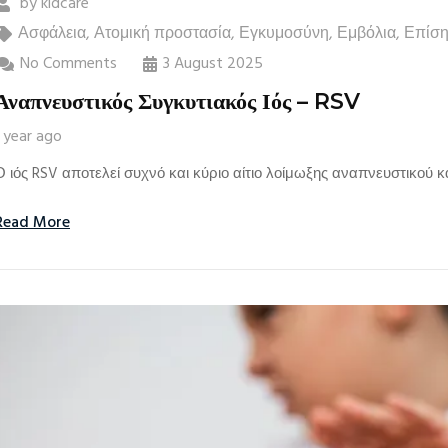
by
kidcare
Ασφάλεια
,
Ατομική προστασία
,
Εγκυμοσύνη
,
Εμβόλια
,
Επίση
No Comments
3 August 2025
Αναπνευστικός Συγκυτιακός Ιός – RSV
1 year ago
Ο ιός RSV αποτελεί συχνό και κύριο αίτιο λοίμωξης αναπνευστικού κα
Read More