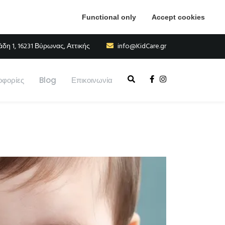
Functional only
Accept cookies
η 1, 16231 Βύρωνας, Αττικής
info@KidCare.gr
φορίες
Blog
Επικοινωνία