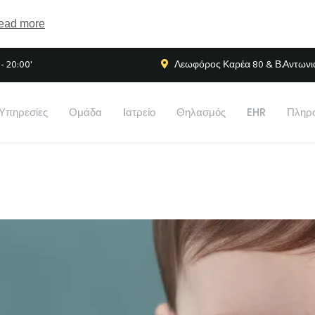
ead more
- 20:00'
Λεωφόρος Καρέα 80 & Β.Αντωνιάδ
Υπηρεσίες
Ομάδα
Iατρείο
Θηλασμός
EHR
Πληρο