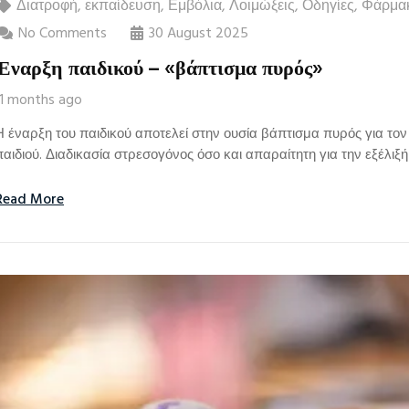
Διατροφή
,
εκπαίδευση
,
Εμβόλια
,
Λοιμώξεις
,
Οδηγίες
,
Φάρμα
No Comments
30 August 2025
Έναρξη παιδικού – «βάπτισμα πυρός»
11 months ago
Η έναρξη του παιδικού αποτελεί στην ουσία βάπτισμα πυρός για το
παιδιού. Διαδικασία στρεσογόνος όσο και απαραίτητη για την εξέλιξή
Read More