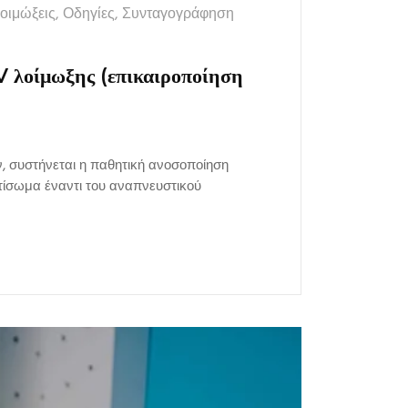
οιμώξεις
,
Οδηγίες
,
Συνταγογράφηση
V λοίμωξης (επικαιροποίηση
 συστήνεται η παθητική ανοσοποίηση
τίσωμα έναντι του αναπνευστικού