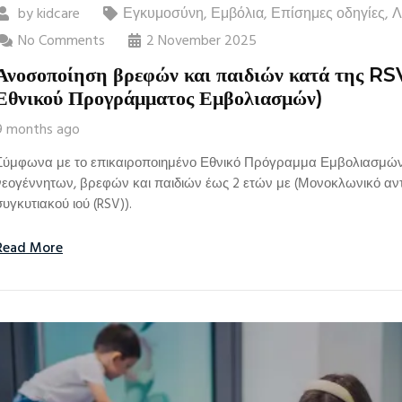
by
kidcare
Εγκυμοσύνη
,
Εμβόλια
,
Επίσημες οδηγίες
,
Λ
No Comments
2 November 2025
Ανοσοποίηση βρεφών και παιδιών κατά της RS
Εθνικού Προγράμματος Εμβολιασμών)
9 months ago
Σύμφωνα με το επικαιροποιημένο Εθνικό Πρόγραμμα Εμβολιασμών,
νεογέννητων, βρεφών και παιδιών έως 2 ετών με (Μονοκλωνικό αν
συγκυτιακού ιού (RSV)).
Read More