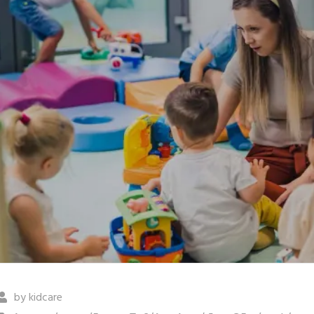
by
kidcare