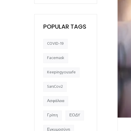
POPULAR TAGS
COVID-19
Facemask
Keepingyousafe
SarsCov2
Ασφάλεια
Γρίπη
ΕΟΔΥ
Εγκυμοσύνη