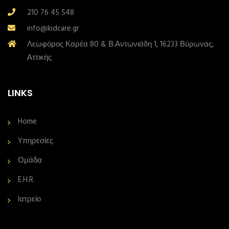
210 76 45 548
info@kidcare.gr
Λεωφόρος Καρέα 80 & Β.Αντωνιάδη 1, 16233 Βύρωνας,
Αττικής
LINKS
Home
Yπηρεσίες
Ομάδα
E.H.R.
Iατρείο