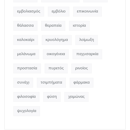
εμβολιασμός
εμβόλιο
επικοινωνία
θάλασσα
θεραπεία
ιστορία
καλοκαίρι
κρυολόγημα
λοίμωξη
μελάνωμα
οικογένεια
παχυσαρκία
προστασία
πυρετός
ρινοϊος
συνάχι
τσιμπήματα
φάρμακα
φιλοσοφία
φύση
χειμώνας
ψυχολογία