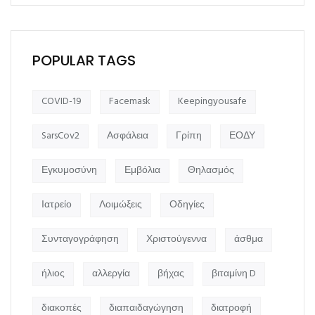
POPULAR TAGS
COVID-19
Facemask
Keepingyousafe
SarsCov2
Ασφάλεια
Γρίπη
ΕΟΔΥ
Εγκυμοσύνη
Εμβόλια
Θηλασμός
Ιατρείο
Λοιμώξεις
Οδηγίες
Συνταγογράφηση
Χριστούγεννα
άσθμα
ήλιος
αλλεργία
βήχας
βιταμίνη D
διακοπές
διαπαιδαγώγηση
διατροφή