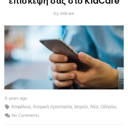
επίσκεψή σας στο KidCare
by:
kidcare
6 years ago
Ασφάλεια
,
Ατομική προστασία
,
Ιατρείο
,
Νέα
,
Οδηγίες
No Comments