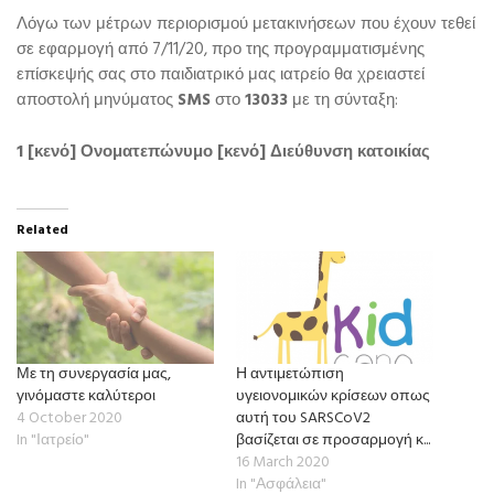
Λόγω των μέτρων περιορισμού μετακινήσεων που έχουν τεθεί
σε εφαρμογή από 7/11/20, προ της προγραμματισμένης
επίσκεψής σας στο παιδιατρικό μας ιατρείο θα χρειαστεί
αποστολή μηνύματος
SMS
στο
13033
με τη σύνταξη:
1 [κενό] Ονοματεπώνυμο [κενό] Διεύθυνση κατοικίας
Related
Με τη συνεργασία μας,
Η αντιμετώπιση
γινόμαστε καλύτεροι
υγειονομικών κρίσεων οπως
4 October 2020
αυτή του SARSCoV2
In "Ιατρείο"
βασίζεται σε προσαρμογή κ...
16 March 2020
In "Ασφάλεια"