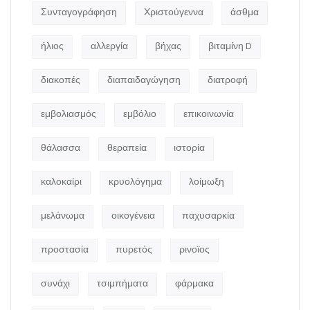
Συνταγογράφηση
Χριστούγεννα
άσθμα
ήλιος
αλλεργία
βήχας
βιταμίνη D
διακοπές
διαπαιδαγώγηση
διατροφή
εμβολιασμός
εμβόλιο
επικοινωνία
θάλασσα
θεραπεία
ιστορία
καλοκαίρι
κρυολόγημα
λοίμωξη
μελάνωμα
οικογένεια
παχυσαρκία
προστασία
πυρετός
ρινοϊος
συνάχι
τσιμπήματα
φάρμακα