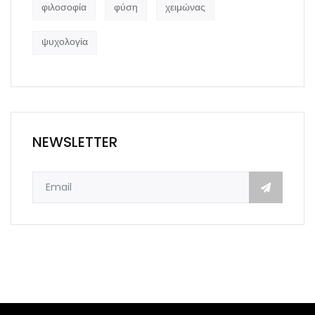
φιλοσοφία
φύση
χειμώνας
ψυχολογία
NEWSLETTER