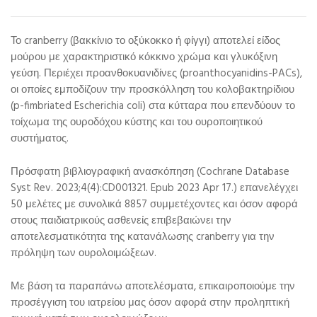
Το cranberry (βακκίνιο το οξύκοκκο ή φίγγι) αποτελεί είδος
μούρου με χαρακτηριστικό κόκκινο χρώμα και γλυκόξινη
γεύση. Περιέχει προανθοκυανιδίνες (proanthocyanidins-PACs),
οι οποίες εμποδίζουν την προσκόλληση του κολοβακτηρίδιου
(p-fimbriated Escherichia coli) στα κύτταρα που επενδύουν το
τοίχωμα της ουροδόχου κύστης και του ουροποιητικού
συστήματος.
Πρόσφατη βιβλιογραφική ανασκόπηση (Cochrane Database
Syst Rev. 2023;4(4):CD001321. Epub 2023 Apr 17.) επανελέγχει
50 μελέτες με συνολικά 8857 συμμετέχοντες και όσον αφορά
στους παιδιατρικούς ασθενείς επιβεβαιώνει την
αποτελεσματικότητα της κατανάλωσης cranberry για την
πρόληψη των ουρολοιμώξεων.
Με βάση τα παραπάνω αποτελέσματα, επικαιροποιούμε την
προσέγγιση του ιατρείου μας όσον αφορά στην προληπτική