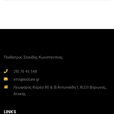
Παιδίατρος Στοκίδης Κωνσταντίνος
210 76 45 548
info@kidcare.gr
Λεωφόρος Καρέα 80 & Β.Αντωνιάδη 1, 16233 Βύρωνας,
Αττικής
LINKS