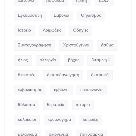
SarsCov2
Ασφάλεια
Γρίπη
ΕΟΔΥ
Εγκυμοσύνη
Εμβόλια
Θηλασμός
Ιατρείο
Λοιμώξεις
Οδηγίες
Συνταγογράφηση
Χριστούγεννα
άσθμα
ήλιος
αλλεργία
βήχας
βιταμίνη D
διακοπές
διαπαιδαγώγηση
διατροφή
εμβολιασμός
εμβόλιο
επικοινωνία
θάλασσα
θεραπεία
ιστορία
καλοκαίρι
κρυολόγημα
λοίμωξη
μελάνωμα
οικογένεια
παχυσαρκία