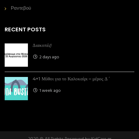
Ραντεβού
RECENT POSTS
Διακοπές!
2 days ago
4+1 Μύθοι για το Καλοκαίρι – μέρος Δ´
1 week ago