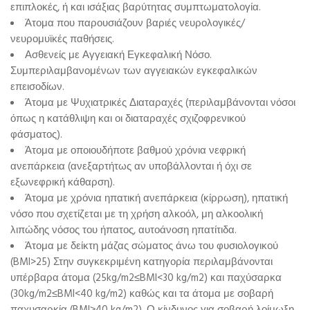
επιπλοκές, ή και ισάξιας βαρύτητας συμπτωματολογία.
Άτομα που παρουσιάζουν βαριές νευρολογικές/
νευρομυϊκές παθήσεις.
Ασθενείς με Αγγειακή Εγκεφαλική Νόσο.
Συμπεριλαμβανομένων των αγγειακών εγκεφαλικών
επεισοδίων.
Άτομα με Ψυχιατρικές Διαταραχές (περιλαμβάνονται νόσοι
όπως η κατάθλιψη και οι διαταραχές σχιζοφρενικού
φάσματος).
Άτομα με οποιουδήποτε βαθμού χρόνια νεφρική
ανεπάρκεια (ανεξαρτήτως αν υποβάλλονται ή όχι σε
εξωνεφρική κάθαρση).
Άτομα με χρόνια ηπατική ανεπάρκεια (κίρρωση), ηπατική
νόσο που σχετίζεται με τη χρήση αλκοόλ, μη αλκοολική
λιπώδης νόσος του ήπατος, αυτοάνοση ηπατίτιδα.
Άτομα με δείκτη μάζας σώματος άνω του φυσιολογικού
(BMI>25) Στην συγκεκριμένη κατηγορία περιλαμβάνονται
υπέρβαρα άτομα (25kg/m2≤BMI<30 kg/m2) και παχύσαρκα
(30kg/m2≤BMI<40 kg/m2) καθώς και τα άτομα με σοβαρή
παχυσαρκία (BMI≥40 kg/m2). Ο κίνδυνος για σοβαρή λοίμωξη