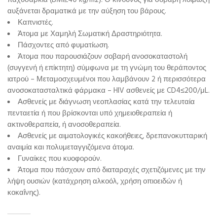
αυξάνεται δραματικά με την αύξηση του βάρους.
Καπνιστές.
Άτομα με Χαμηλή Σωματική Δραστηριότητα.
Πάσχοντες από φυματίωση.
Άτομα που παρουσιάζουν σοβαρή ανοσοκαταστολή
(συγγενή ή επίκτητη) σύμφωνα με τη γνώμη του θεράποντος
ιατρού – Μεταμοσχευμένοι που λαμβάνουν 2 ή περισσότερα
ανοσοκατασταλτικά φάρμακα – HIV ασθενείς με CD4≤200/μL.
Ασθενείς με διάγνωση νεοπλασίας κατά την τελευταία
πενταετία ή που βρίσκονται υπό χημειοθεραπεία ή
ακτινοθεραπεία, ή ανοσοθεραπεία.
Ασθενείς με αιματολογικές κακοήθειες, δρεπανοκυτταρική
αναιμία και πολυμεταγγιζόμενα άτομα.
Γυναίκες που κυοφορούν.
Άτομα που πάσχουν από διαταραχές σχετιζόμενες με την
λήψη ουσιών (κατάχρηση αλκοόλ, χρήση οπιοειδών ή
κοκαΐνης).