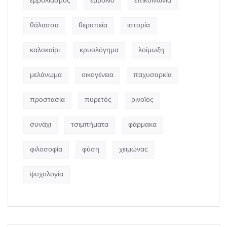
εμβολιασμός
εμβόλιο
επικοινωνία
θάλασσα
θεραπεία
ιστορία
καλοκαίρι
κρυολόγημα
λοίμωξη
μελάνωμα
οικογένεια
παχυσαρκία
προστασία
πυρετός
ρινοϊος
συνάχι
τσιμπήματα
φάρμακα
φιλοσοφία
φύση
χειμώνας
ψυχολογία