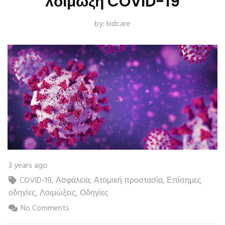
λοίμωξη COVID-19
by:
kidcare
3 years ago
COVID-19
,
Ασφάλεια
,
Ατομική προστασία
,
Επίσημες
οδηγίες
,
Λοιμώξεις
,
Οδηγίες
No Comments