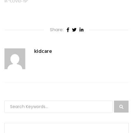
In "COVID-19"
Share:
kidcare