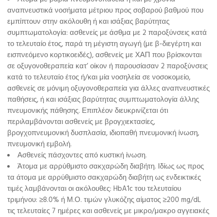
αναπνευστικά νοσήματα μέτριου προς σοβαρού βαθμού που
εμπίπτουν στην ακόλουθη ή και ισάξιας βαρύτητας
συμπτωματολογία: ασθενείς με άσθμα με 2 παροξύνσεις κατά
το τελευταίο έτος, παρά τη μέγιστη αγωγή (με β-διεγέρτη και
εισπνεόμενο κορτικοειδές), ασθενείς με ΧΑΠ που βρίσκονται
σε οξυγονοθεραπεία κατ’ οίκον ή παρουσίασαν 2 παροξύνσεις
κατά το τελευταίο έτος ή/και μία νοσηλεία σε νοσοκομείο,
ασθενείς σε μόνιμη οξυγονοθεραπεία για άλλες αναπνευστικές
παθήσεις, ή και ισάξιας βαρύτητας συμπτωματολογία άλλης
πνευμονικής πάθησης. Επιπλέον διευκρινίζεται ότι
περιλαμβάνονται ασθενείς με βρογχιεκτασίες,
βρογχοπνευμονική δυσπλασία, ιδιοπαθή πνευμονική ίνωση,
πνευμονική εμβολή.
Ασθενείς πάσχοντες από κυστική ίνωση.
Άτομα με αρρύθμιστο σακχαρώδη διαβήτη. Ιδίως ως προς
τα άτομα με αρρύθμιστο σακχαρώδη διαβήτη ως ενδεικτικές
τιμές λαμβάνονται οι ακόλουθες: HbA1c του τελευταίου
τριμήνου: ≥8.0% ή Μ.Ο. τιμών γλυκόζης αίματος ≥200 mg/dL
τις τελευταίες 7 ημέρες και ασθενείς με μικρο/μακρο αγγειακές