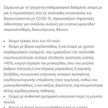
Σύμφωνα με τα τρέχοντα επιδημιολογικά δεδομένα, άτομα με
μία ή περισσότερες από τις ακόλουθες καταστάσεις και
διαγιγνώσκονται με COVID-19, παρουσιάζουν σημαντικές
πιθανότητες για νοσηλεία, ανάγκη για εντατική φροντίδα/
παρακολούθηση, διασωλήνωση, θάνατο.
Άτομα ηλικίας άνω των 65 ετών.
Άτομα με βαριά καρδιοπάθεια, ή και άτομα με χρόνια
καρδιαγγειακά νοσήματα, που εμφανίζουν την ακόλουθη
συμπτωματολογία: κλάσμα εξώθησης αριστεράς κοιλίας:
<40%, ενεργό ισχαιμία του μυοκαρδίου, άνω του μετρίου
βαθμού στένωση ή ανεπάρκεια μιτροειδούς ή αορτικής
βαλβίδας, πνευμονική υπέρταση, ιστορικό πρόσφατης
καρδιοχειρουργικής επέμβασης (προ τριμήνου), καθώς και
μυοκαρδιοπάθειες, ή και ισάξιας βαρύτητας συμπτωματολογία
άλλης καρδιαγγειακής πάθησης.
Άτομα με ανθεκτική αρτηριακή υπέρταση παρά τη μέγιστη
αγωγή.
Άτομα με βαριά πνευμονοπάθεια ή και με χρόνια