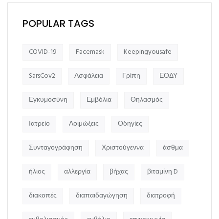
POPULAR TAGS
COVID-19
Facemask
Keepingyousafe
SarsCov2
Ασφάλεια
Γρίπη
ΕΟΔΥ
Εγκυμοσύνη
Εμβόλια
Θηλασμός
Ιατρείο
Λοιμώξεις
Οδηγίες
Συνταγογράφηση
Χριστούγεννα
άσθμα
ήλιος
αλλεργία
βήχας
βιταμίνη D
διακοπές
διαπαιδαγώγηση
διατροφή