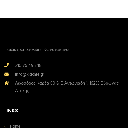
Παιδίατρος Στοκίδης Κωνσταντίνος
210 76 45 548
info@kidcare.gr
Λεωφόρος Καρέα 80 & Β.Αντωνιάδη 1, 16233 Βύρωνας,
Αττικής
LINKS
Home