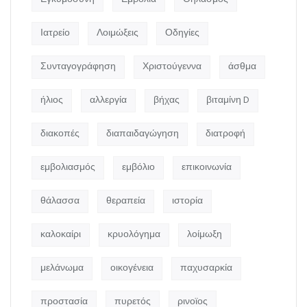
Ιατρείο
Λοιμώξεις
Οδηγίες
Συνταγογράφηση
Χριστούγεννα
άσθμα
ήλιος
αλλεργία
βήχας
βιταμίνη D
διακοπές
διαπαιδαγώγηση
διατροφή
εμβολιασμός
εμβόλιο
επικοινωνία
θάλασσα
θεραπεία
ιστορία
καλοκαίρι
κρυολόγημα
λοίμωξη
μελάνωμα
οικογένεια
παχυσαρκία
προστασία
πυρετός
ρινοϊος