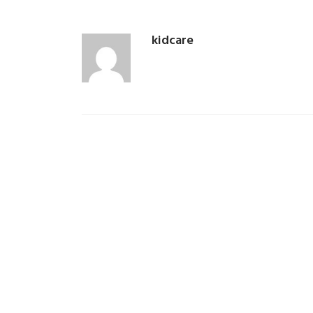
kidcare