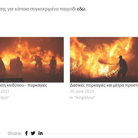
ης για κάποιο συγκεκριμένο παιχνίδι
εδώ
.
ση κινδύνου - πυρκαγιές
Δασικές πυρκαγιές και μέτρα προσ
 2021
30 June 2024
λεια"
In "Ασφάλεια"
Share: