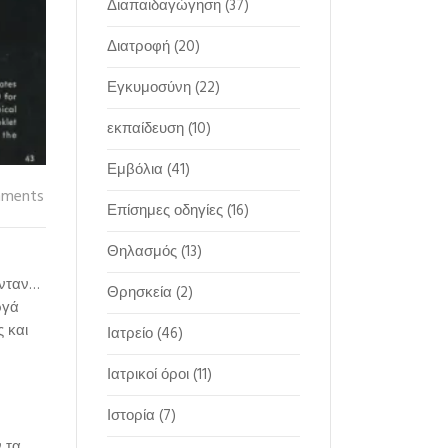
Διαπαιδαγώγηση
(37)
Διατροφή
(20)
Εγκυμοσύνη
(22)
εκπαίδευση
(10)
Εμβόλια
(41)
ments
Επίσημες οδηγίες
(16)
Θηλασμός
(13)
ονταν…
Θρησκεία
(2)
ργά
ς και
Ιατρείο
(46)
Ιατρικοί όροι
(11)
Ιστορία
(7)
ν τα