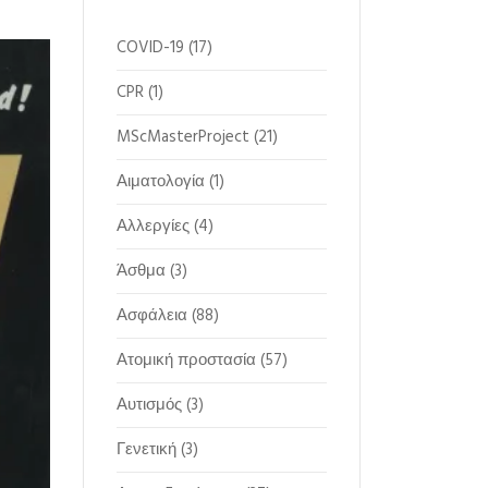
COVID-19
(17)
CPR
(1)
MScMasterProject
(21)
Αιματολογία
(1)
Αλλεργίες
(4)
Άσθμα
(3)
Ασφάλεια
(88)
Ατομική προστασία
(57)
Αυτισμός
(3)
Γενετική
(3)