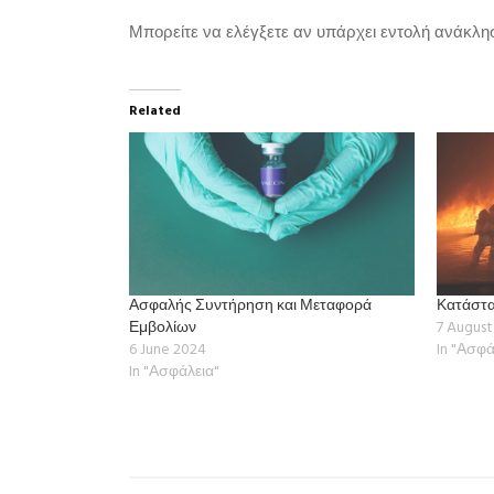
Μπορείτε να ελέγξετε αν υπάρχει εντολή ανάκλησ
Related
Ασφαλής Συντήρηση και Μεταφορά
Κατάστα
Εμβολίων
7 August
6 June 2024
In "Ασφά
In "Ασφάλεια"