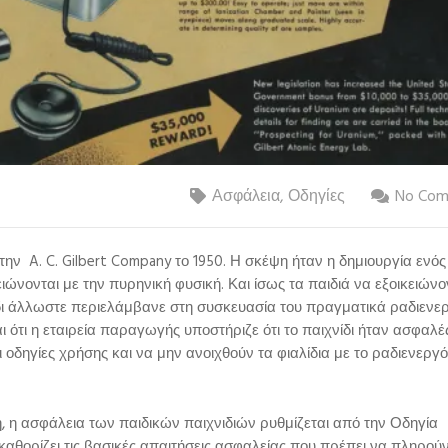
Ασφάλεια
,
Οδηγίες
No Com
ην A. C. Gilbert Company το 1950. Η σκέψη ήταν η δημιουργία ενός
ειώνονται με την πυρηνική φυσική. Και ίσως τα παιδιά να εξοικειών
ίδι άλλωστε περιελάμβανε στη συσκευασία του πραγματικά ραδιενε
ι ότι η εταιρεία παραγωγής υποστήριζε ότι το παιχνίδι ήταν ασφαλέ
 οδηγίες χρήσης και να μην ανοιχθούν τα φιαλίδια με το ραδιενεργό
η ασφάλεια των παιδικών παιχνιδιών ρυθμίζεται από την Οδηγία
α καθορίζει τις βασικές απαιτήσεις ασφαλείας που πρέπει να πληρού