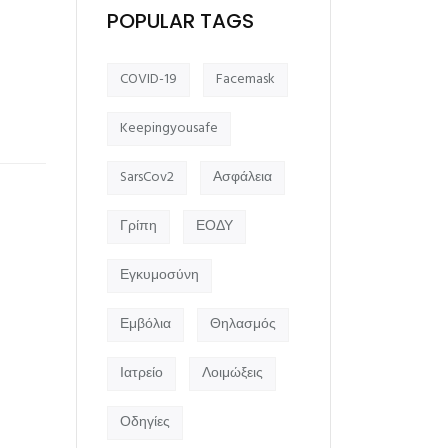
POPULAR TAGS
COVID-19
Facemask
Keepingyousafe
SarsCov2
Ασφάλεια
Γρίπη
ΕΟΔΥ
Εγκυμοσύνη
Εμβόλια
Θηλασμός
Ιατρείο
Λοιμώξεις
Οδηγίες