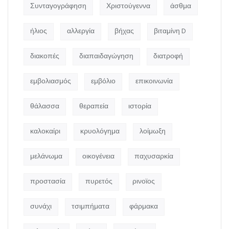
Συνταγογράφηση
Χριστούγεννα
άσθμα
ήλιος
αλλεργία
βήχας
βιταμίνη D
διακοπές
διαπαιδαγώγηση
διατροφή
εμβολιασμός
εμβόλιο
επικοινωνία
θάλασσα
θεραπεία
ιστορία
καλοκαίρι
κρυολόγημα
λοίμωξη
μελάνωμα
οικογένεια
παχυσαρκία
προστασία
πυρετός
ρινοϊος
συνάχι
τσιμπήματα
φάρμακα