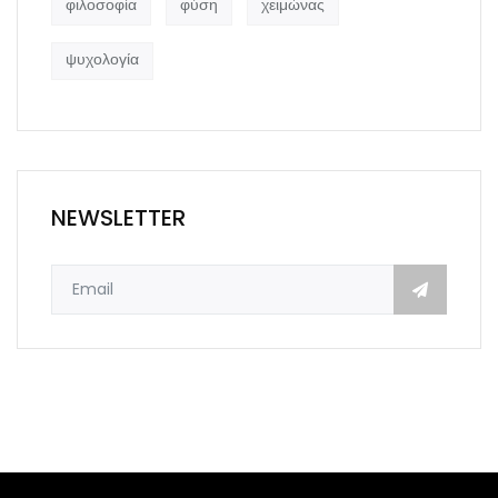
φιλοσοφία
φύση
χειμώνας
ψυχολογία
NEWSLETTER