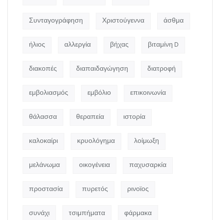
Συνταγογράφηση
Χριστούγεννα
άσθμα
ήλιος
αλλεργία
βήχας
βιταμίνη D
διακοπές
διαπαιδαγώγηση
διατροφή
εμβολιασμός
εμβόλιο
επικοινωνία
θάλασσα
θεραπεία
ιστορία
καλοκαίρι
κρυολόγημα
λοίμωξη
μελάνωμα
οικογένεια
παχυσαρκία
προστασία
πυρετός
ρινοϊος
συνάχι
τσιμπήματα
φάρμακα