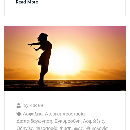
Read More
by
kidcare
Ασφάλεια
,
Ατομική προστασία
,
Διαπαιδαγώγηση
,
Εγκυμοσύνη
,
Λοιμώξεις
,
Οδηγίες
,
Φιλοσοφία
,
Φύση
,
φως
,
Ψυχολογία