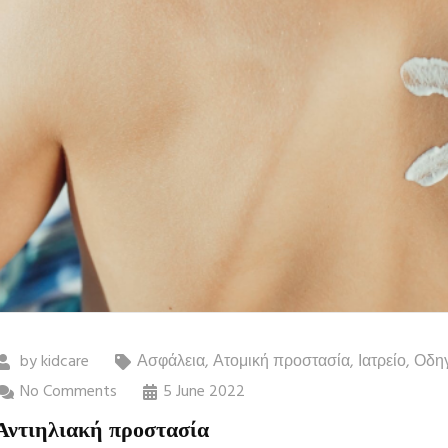
by
kidcare
Ασφάλεια
,
Ατομική προστασία
,
Ιατρείο
,
Οδηγ
No Comments
5 June 2022
Αντιηλιακή προστασία