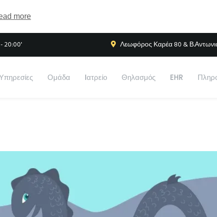
ead more
- 20:00'
Λεωφόρος Καρέα 80 & Β.Αντωνιάδ
Υπηρεσίες
Ομάδα
Iατρείο
Θηλασμός
EHR
Πληρο