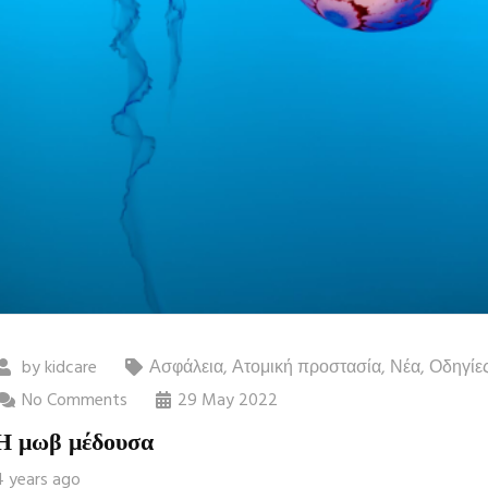
by
kidcare
Ασφάλεια
,
Ατομική προστασία
,
Νέα
,
Οδηγίε
No Comments
29 May 2022
Η μωβ μέδουσα
4 years ago