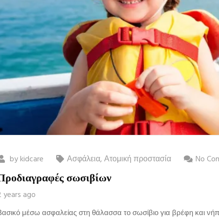
by
kidcare
Ασφάλεια
,
Ατομική προστασία
No Co
Προδιαγραφές σωσιβίων
2 years ago
Βασικό μέσω ασφαλείας στη θάλασσα το σωσίβιο για βρέφη και νήπι