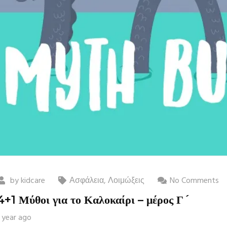
by
kidcare
Ασφάλεια
,
Λοιμώξεις
No Comments
4+1 Μύθοι για το Καλοκαίρι – μέρος Γ´
1 year ago