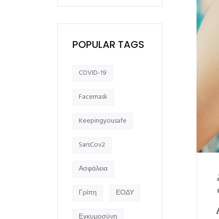
POPULAR TAGS
COVID-19
Facemask
Keepingyousafe
SarsCov2
Ασφάλεια
Γρίπη
ΕΟΔΥ
Εγκυμοσύνη