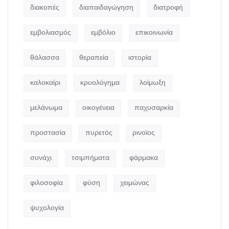
διακοπές
διαπαιδαγώγηση
διατροφή
εμβολιασμός
εμβόλιο
επικοινωνία
θάλασσα
θεραπεία
ιστορία
καλοκαίρι
κρυολόγημα
λοίμωξη
μελάνωμα
οικογένεια
παχυσαρκία
προστασία
πυρετός
ρινοϊος
συνάχι
τσιμπήματα
φάρμακα
φιλοσοφία
φύση
χειμώνας
ψυχολογία