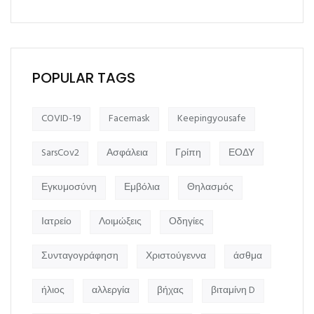
POPULAR TAGS
COVID-19
Facemask
Keepingyousafe
SarsCov2
Ασφάλεια
Γρίπη
ΕΟΔΥ
Εγκυμοσύνη
Εμβόλια
Θηλασμός
Ιατρείο
Λοιμώξεις
Οδηγίες
Συνταγογράφηση
Χριστούγεννα
άσθμα
ήλιος
αλλεργία
βήχας
βιταμίνη D