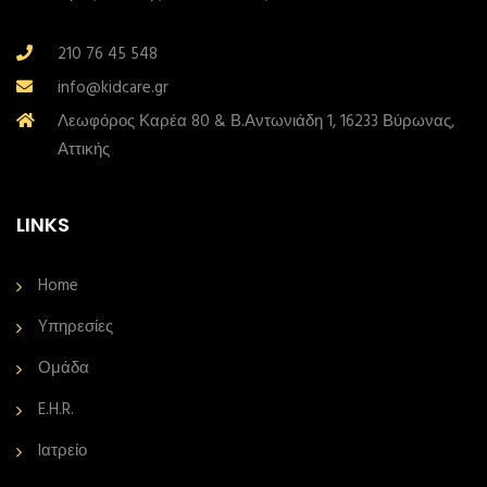
210 76 45 548
info@kidcare.gr
Λεωφόρος Καρέα 80 & Β.Αντωνιάδη 1, 16233 Βύρωνας,
Αττικής
LINKS
Home
Yπηρεσίες
Ομάδα
E.H.R.
Iατρείο