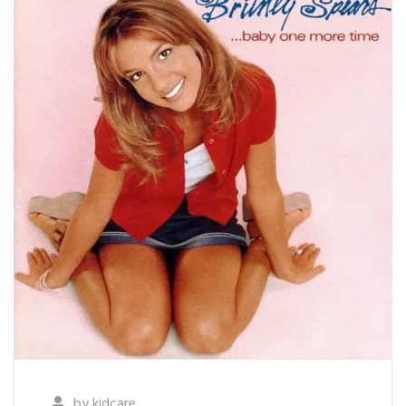
by
kidcare