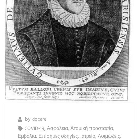
by
kidcare
COVID-19
,
Ασφάλεια
,
Ατομική προστασία
,
Εμβόλια
,
Επίσημες οδηγίες
,
Ιατρείο
,
Λοιμώξεις
,