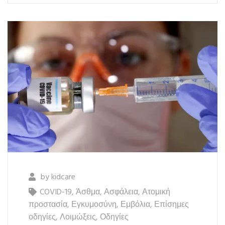
by
kidcare
COVID-19
,
Άσθμα
,
Ασφάλεια
,
Ατομική
προστασία
,
Εγκυμοσύνη
,
Εμβόλια
,
Επίσημες
οδηγίες
,
Λοιμώξεις
,
Οδηγίες