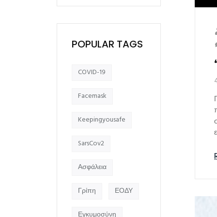
POPULAR TAGS
COVID-19
Facemask
Keepingyousafe
SarsCov2
Ασφάλεια
Γρίπη
ΕΟΔΥ
Εγκυμοσύνη