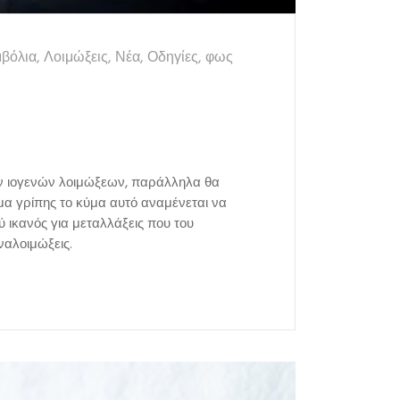
βόλια
,
Λοιμώξεις
,
Νέα
,
Οδηγίες
,
φως
θων ιογενών λοιμώξεων, παράλληλα θα
μα γρίπης το κύμα αυτό αναμένεται να
ύ ικανός για μεταλλάξεις που του
ναλοιμώξεις.