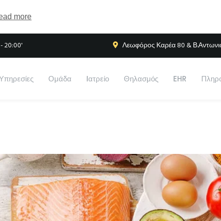
ead more
- 20:00'
Λεωφόρος Καρέα 80 & Β.Αντωνιάδ
Υπηρεσίες
Ομάδα
Iατρείο
Θηλασμός
EHR
Πληρο