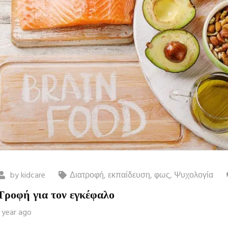
by
kidcare
Διατροφή
,
εκπαίδευση
,
φως
,
Ψυχολογία
Τροφή για τον εγκέφαλο
1 year ago