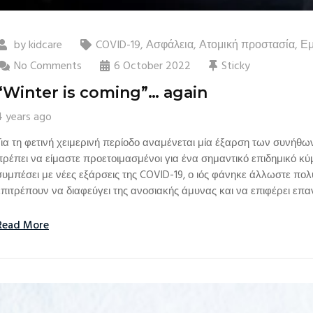
by
kidcare
COVID-19
,
Ασφάλεια
,
Ατομική προστασία
,
Εμ
No Comments
6 October 2022
Sticky
“Winter is coming”… again
4 years ago
Για τη φετινή χειμερινή περίοδο αναμένεται μία έξαρση των συνή
πρέπει να είμαστε προετοιμασμένοι για ένα σημαντικό επιδημικό κύ
συμπέσει με νέες εξάρσεις της COVID-19, ο ιός φάνηκε άλλωστε πολ
επιτρέπουν να διαφεύγει της ανοσιακής άμυνας και να επιφέρει επα
Read More