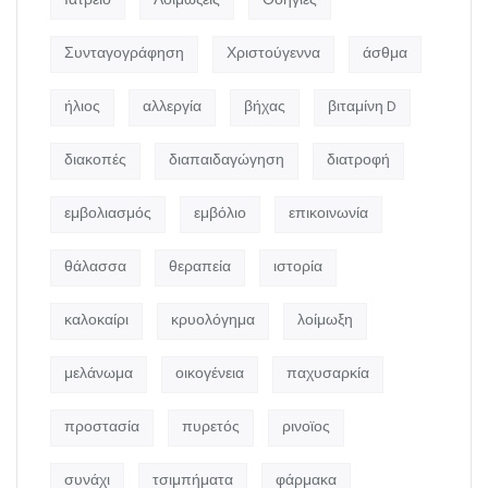
Ιατρείο
Λοιμώξεις
Οδηγίες
Συνταγογράφηση
Χριστούγεννα
άσθμα
ήλιος
αλλεργία
βήχας
βιταμίνη D
διακοπές
διαπαιδαγώγηση
διατροφή
εμβολιασμός
εμβόλιο
επικοινωνία
θάλασσα
θεραπεία
ιστορία
καλοκαίρι
κρυολόγημα
λοίμωξη
μελάνωμα
οικογένεια
παχυσαρκία
προστασία
πυρετός
ρινοϊος
συνάχι
τσιμπήματα
φάρμακα