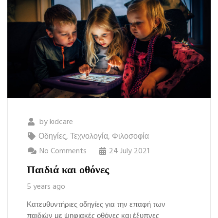
by
kidcare
Οδηγίες
,
Τεχνολογία
,
Φιλοσοφία
No Comments
24 July 2021
Παιδιά και οθόνες
5 years ago
Κατευθυντήριες οδηγίες για την επαφή των
παιδιών με ψηφιακές οθόνες και έξυπνες